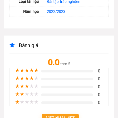
Loại tài liệu
Bài tập trắc nghiệm
Năm học
2022/2023
Đánh giá
0.0
trên 5
★
★
★
★
★
0
★
★
★
★
★
0
★
★
★
★
★
0
★
★
★
★
★
0
★
★
★
★
★
0
VIẾT NHẬN XÉT