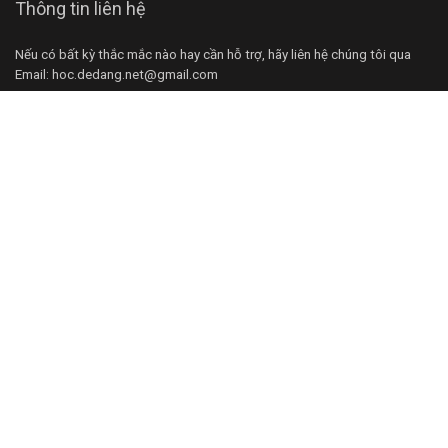
Thông tin liên hệ
Nếu có bất kỳ thắc mắc nào hay cần hỗ trợ, hãy liên hệ chúng tôi qua
Email: hoc.dedang.net@gmail.com
Hỗ trợ
Dành cho thành viên
Hướng dẫn sử dụng
Điều khoản và điều kiện sử dụng
Mạng xã hội
©
2022 Học Dễ Dàng design. All rights reserved.