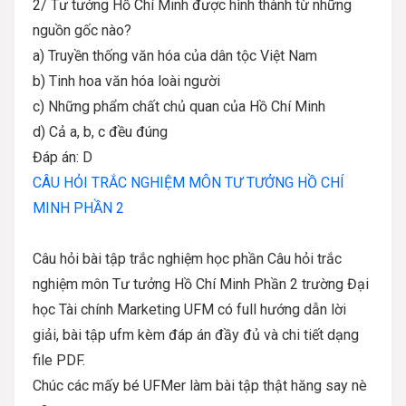
2/ Tư tưởng Hồ Chí Minh được hình thành từ những
nguồn gốc nào?
a) Truyền thống văn hóa của dân tộc Việt Nam
b) Tinh hoa văn hóa loài người
c) Những phẩm chất chủ quan của Hồ Chí Minh
d) Cả a, b, c đều đúng
Đáp án: D
CÂU HỎI TRẮC NGHIỆM MÔN TƯ TƯỞNG HỒ CHÍ
MINH PHẦN 2
Câu hỏi bài tập trắc nghiệm học phần Câu hỏi trắc
nghiệm môn Tư tưởng Hồ Chí Minh Phần 2 trường Đại
học Tài chính Marketing UFM có full hướng dẫn lời
giải, bài tập ufm kèm đáp án đầy đủ và chi tiết dạng
file PDF.
Chúc các mấy bé UFMer làm bài tập thật hăng say nè