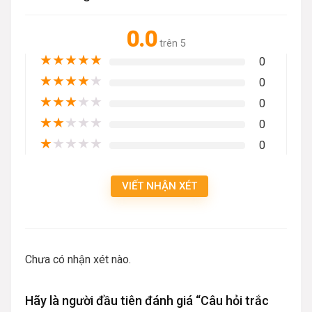
0.0
trên 5
★
★
★
★
★
0
★
★
★
★
★
0
★
★
★
★
★
0
★
★
★
★
★
0
★
★
★
★
★
0
VIẾT NHẬN XÉT
Chưa có nhận xét nào.
Hãy là người đầu tiên đánh giá “Câu hỏi trắc