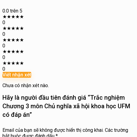
0.0
trên 5
★
★
★
★
★
0
★
★
★
★
★
0
★
★
★
★
★
0
★
★
★
★
★
0
★
★
★
★
★
0
Viết nhận xét
Chưa có nhận xét nào.
Hãy là người đầu tiên đánh giá “Trắc nghiệm
Chương 3 môn Chủ nghĩa xã hội khoa học UFM
có đáp án”
Email của bạn sẽ không được hiển thị công khai.
Các trường
bắt buộc được đánh dấu
*