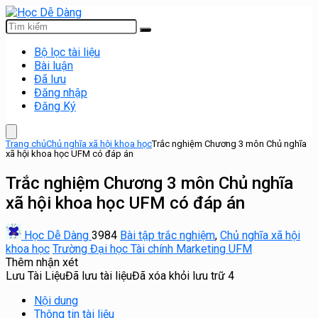
Bộ lọc tài liệu
Bài luận
Đã lưu
Đăng nhập
Đăng Ký
Trang chủ
Chủ nghĩa xã hội khoa học
Trắc nghiệm Chương 3 môn Chủ nghĩa
xã hội khoa học UFM có đáp án
Trắc nghiệm Chương 3 môn Chủ nghĩa
xã hội khoa học UFM có đáp án
Học Dễ Dàng
3984
Bài tập trắc nghiệm
,
Chủ nghĩa xã hội
khoa học
Trường Đại học Tài chính Marketing UFM
Thêm nhận xét
Lưu Tài Liệu
Đã lưu tài liệu
Đã xóa khỏi lưu trữ
4
Nội dung
Thông tin tài liệu