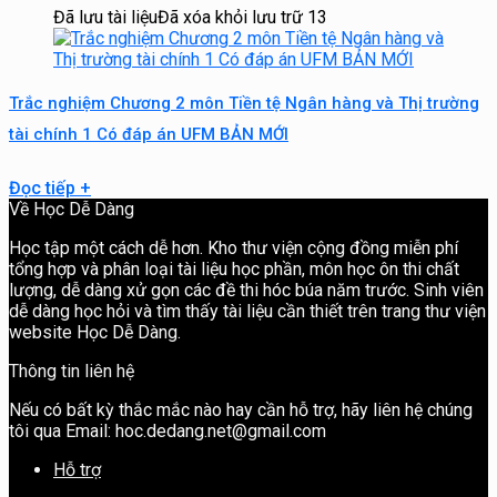
Đã lưu tài liệu
Đã xóa khỏi lưu trữ
13
Trắc nghiệm Chương 2 môn Tiền tệ Ngân hàng và Thị trường
tài chính 1 Có đáp án UFM BẢN MỚI
Đọc tiếp
+
Về Học Dễ Dàng
Học tập một cách dễ hơn. Kho thư viện cộng đồng miễn phí
tổng hợp và phân loại tài liệu học phần, môn học ôn thi chất
lượng, dễ dàng xử gọn các đề thi hóc búa năm trước. Sinh viên
dễ dàng học hỏi và tìm thấy tài liệu cần thiết trên trang thư viện
website Học Dễ Dàng.
Thông tin liên hệ
Nếu có bất kỳ thắc mắc nào hay cần hỗ trợ, hãy liên hệ chúng
tôi qua Email: hoc.dedang.net@gmail.com
Hỗ trợ