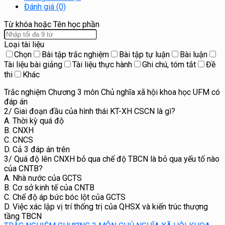
Đánh giá (0)
Từ khóa hoặc Tên học phần
Loại tài liệu
Chọn
Bài tập trắc nghiệm
Bài tập tự luận
Bài luận
Tài liệu bài giảng
Tài liệu thực hành
Ghi chú, tóm tắt
Đề
thi
Khác
Trắc nghiệm Chương 3 môn Chủ nghĩa xã hội khoa học UFM có
đáp án
2/ Giai đoạn đầu của hình thái KT-XH CSCN là gì?
A. Thời kỳ quá độ
B. CNXH
C. CNCS
D. Cả 3 đáp án trên
3/ Quá độ lên CNXH bỏ qua chế độ TBCN là bỏ qua yếu tố nào
của CNTB?
A. Nhà nước của GCTS
B. Cơ sở kinh tế của CNTB
C. Chế độ áp bức bóc lột của GCTS
D. Việc xác lập vị trí thống trị của QHSX và kiến trúc thượng
tầng TBCN