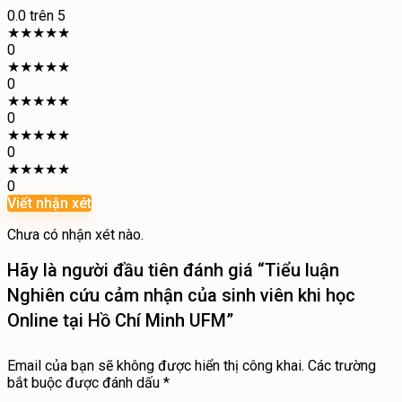
0.0
trên 5
★
★
★
★
★
0
★
★
★
★
★
0
★
★
★
★
★
0
★
★
★
★
★
0
★
★
★
★
★
0
Viết nhận xét
Chưa có nhận xét nào.
Hãy là người đầu tiên đánh giá “Tiểu luận
Nghiên cứu cảm nhận của sinh viên khi học
Online tại Hồ Chí Minh UFM”
Email của bạn sẽ không được hiển thị công khai.
Các trường
bắt buộc được đánh dấu
*