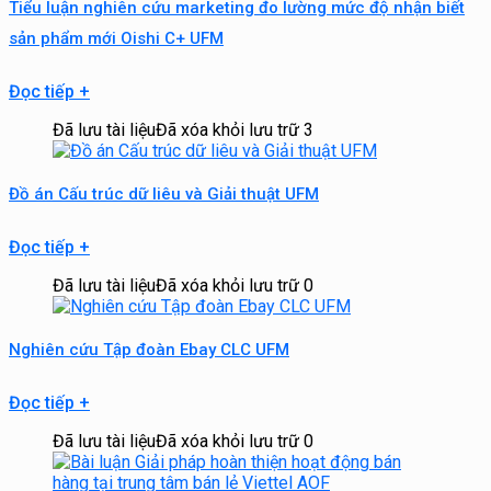
Tiểu luận nghiên cứu marketing đo lường mức độ nhận biết
sản phẩm mới Oishi C+ UFM
Đọc tiếp
+
Đã lưu tài liệu
Đã xóa khỏi lưu trữ
3
Đồ án Cấu trúc dữ liêu và Giải thuật UFM
Đọc tiếp
+
Đã lưu tài liệu
Đã xóa khỏi lưu trữ
0
Nghiên cứu Tập đoàn Ebay CLC UFM
Đọc tiếp
+
Đã lưu tài liệu
Đã xóa khỏi lưu trữ
0