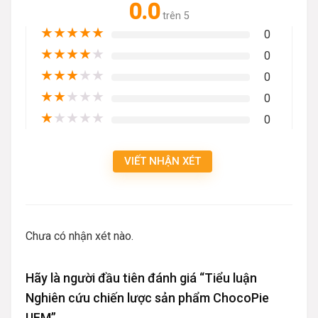
0.0
trên 5
★
★
★
★
★
0
★
★
★
★
★
0
★
★
★
★
★
0
★
★
★
★
★
0
★
★
★
★
★
0
VIẾT NHẬN XÉT
Chưa có nhận xét nào.
Hãy là người đầu tiên đánh giá “Tiểu luận
Nghiên cứu chiến lược sản phẩm ChocoPie
UFM”