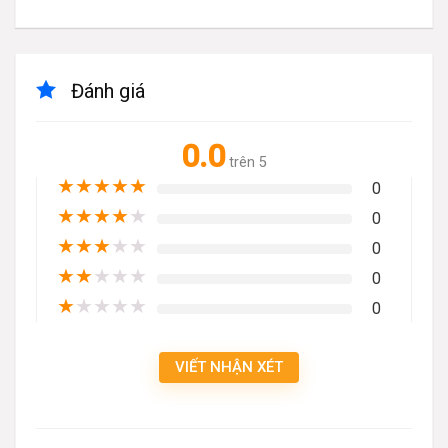
Đánh giá
0.0
trên 5
★
★
★
★
★
0
★
★
★
★
★
0
★
★
★
★
★
0
★
★
★
★
★
0
★
★
★
★
★
0
VIẾT NHẬN XÉT