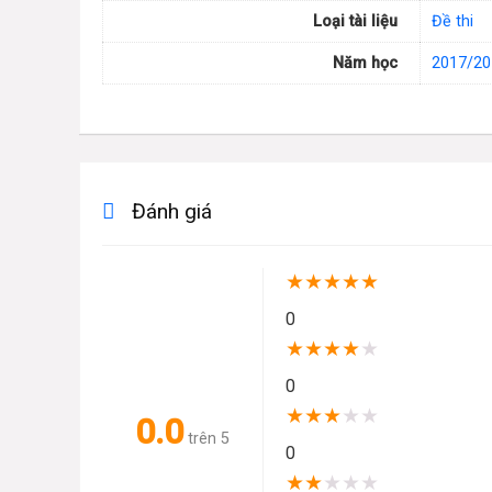
Loại tài liệu
Đề thi
Năm học
2017/20
Đánh giá
★
★
★
★
★
0
★
★
★
★
★
0
★
★
★
★
★
0.0
trên 5
0
★
★
★
★
★