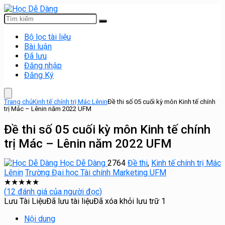
Bộ lọc tài liệu
Bài luận
Đã lưu
Đăng nhập
Đăng Ký
Trang chủ
Kinh tế chính trị Mác Lênin
Đề thi số 05 cuối kỳ môn Kinh tế chính
trị Mác – Lênin năm 2022 UFM
Đề thi số 05 cuối kỳ môn Kinh tế chính
trị Mác – Lênin năm 2022 UFM
Học Dễ Dàng
2764
Đề thi
,
Kinh tế chính trị Mác
Lênin
Trường Đại học Tài chính Marketing UFM
★
★
★
★
★
(
12
đánh giá của người đọc)
Lưu Tài Liệu
Đã lưu tài liệu
Đã xóa khỏi lưu trữ
1
Nội dung