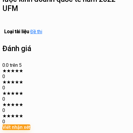
UFM
Loại tài liệu
Đề thi
Đánh giá
0.0
trên 5
★
★
★
★
★
0
★
★
★
★
★
0
★
★
★
★
★
0
★
★
★
★
★
0
★
★
★
★
★
0
Viết nhận xét