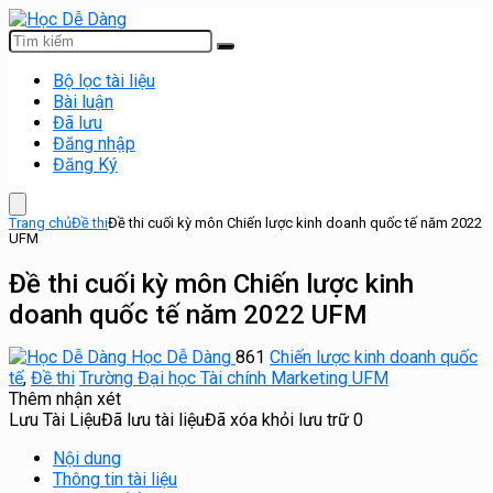
Bộ lọc tài liệu
Bài luận
Đã lưu
Đăng nhập
Đăng Ký
Trang chủ
Đề thi
Đề thi cuối kỳ môn Chiến lược kinh doanh quốc tế năm 2022
UFM
Đề thi cuối kỳ môn Chiến lược kinh
doanh quốc tế năm 2022 UFM
Học Dễ Dàng
861
Chiến lược kinh doanh quốc
tế
,
Đề thi
Trường Đại học Tài chính Marketing UFM
Thêm nhận xét
Lưu Tài Liệu
Đã lưu tài liệu
Đã xóa khỏi lưu trữ
0
Nội dung
Thông tin tài liệu