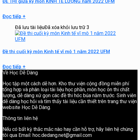
ĐỀ THI giữa kỳ môn KINH TẾ LƯỢNG năm 2022 UFM
Đọc tiếp
+
Đã lưu tài liệu
Đã xóa khỏi lưu trữ
3
Đề thi cuối kỳ môn Kinh tế vĩ mô 1 năm 2022 UFM
Đọc tiếp
+
Về Học Dễ Dàng
Học tập một cách dễ hơn. Kho thư viện cộng đồng miễn phí
tổng hợp và phân loại tài liệu học phần, môn học ôn thi chất
lượng, dễ dàng xử gọn các đề thi hóc búa năm trước. Sinh viên
dễ dàng học hỏi và tìm thấy tài liệu cần thiết trên trang thư viện
website Học Dễ Dàng.
Thông tin liên hệ
Nếu có bất kỳ thắc mắc nào hay cần hỗ trợ, hãy liên hệ chúng
tôi qua Email: hoc.dedang.net@gmail.com