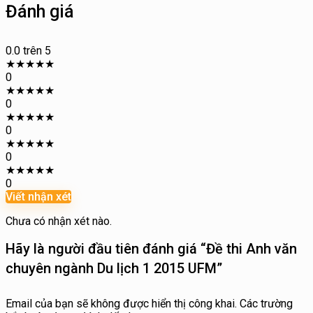
Đánh giá
0.0
trên 5
★
★
★
★
★
0
★
★
★
★
★
0
★
★
★
★
★
0
★
★
★
★
★
0
★
★
★
★
★
0
Viết nhận xét
Chưa có nhận xét nào.
Hãy là người đầu tiên đánh giá “Đề thi Anh văn
chuyên ngành Du lịch 1 2015 UFM”
Email của bạn sẽ không được hiển thị công khai.
Các trường