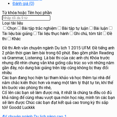
Đánh giá (0)
Từ khóa hoặc Tên học phần
Loại tài liệu
Chọn
Bài tập trắc nghiệm
Bài tập tự luận
Bài luận
Tài liệu bài giảng
Tài liệu thực hành
Ghi chú, tóm tắt
Đề
thi
Khác
Đề thi Anh văn chuyên ngành Du lịch 1 2015 UFM. Đề tiếng anh
2 phần thời gian làm bài trong 60 phút. Bao gồm phần Reading
và Grammar, Listening. Là bài thi của các anh chị Khóa trước
nhưng đề nhìn chung vẫn khá giống cấu trúc so với những năm
gần đây, nội dung bài giảng trên lớp cũng không bị thay đổi
nhiều.
Các bạn đang học hiện tại tham khảo và học thêm tại nhà để
nắm chắc kiến thức hơn và mang một tâm lý thật tự tin, khí thế
khi bước vào phòng thi nhé,
Cố lên các bạn sẽ làm được mà, ít nhất là chúng ta đều có đủ
khả năng để cùng nhau vượt qua môn học này, mình tin các bạn
sẽ làm được Chúc các bạn đạt kết quả cao trong kỳ thi sắp
tới! Goodd Luckkk
AV chuyên ngành Du lịch nâng cao 1