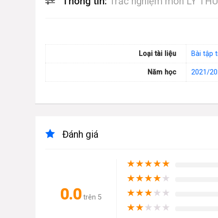
Thông tin:
Trắc nghiệm môn LÝ THU
Loại tài liệu
Bài tập 
Năm học
2021/20
Đánh giá
★
★
★
★
★
★
★
★
★
★
0.0
★
★
★
★
★
trên 5
★
★
★
★
★