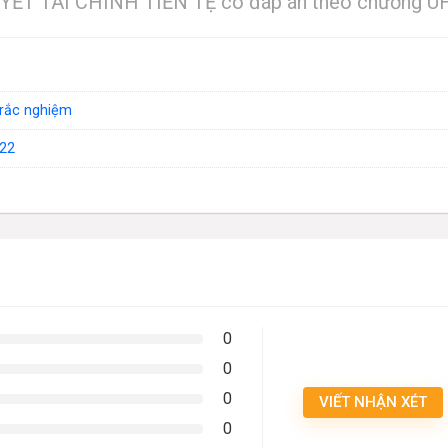
YẾT TÀI CHÍNH TIỀN TỆ có đáp án theo chương 
trắc nghiệm
22
0
0
0
VIẾT NHẬN XÉT
0