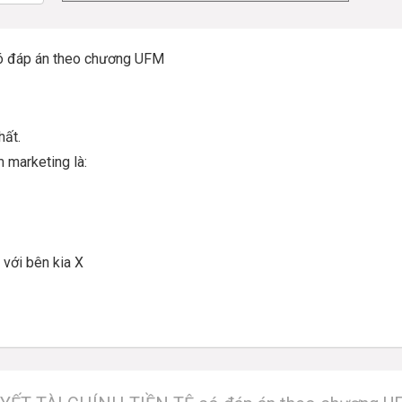
ó đáp án theo chương UFM
h
ấ
t.
m marketing là:
i v
ớ
i bên kia X