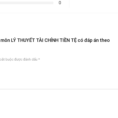
0
ệm môn LÝ THUYẾT TÀI CHÍNH TIỀN TỆ có đáp án theo
 bắt buộc được đánh dấu
*