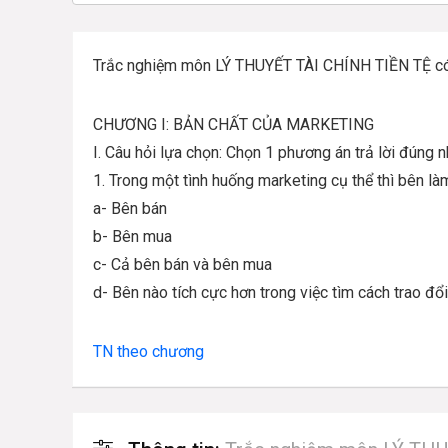
Trắc nghiệm môn LÝ THUYẾT TÀI CHÍNH TIỀN TỆ c
CHƯƠNG I: BẢ
N CH
Ấ
T C
Ủ
A MARKETING
I. Câu h
ỏ
i l
ự
a ch
ọ
n: Ch
ọn 1 phương
án tr
ả
l
ờ
i
đúng
n
1. Trong m
ộ
t tình hu
ố
ng marketing c
ụ
th
ể
thì bên là
a- Bên bán
b- Bên mua
c- C
ả
bên bán và bên mua
d- Bên nào tích c
ực hơn trong việ
c tìm các
h trao đổ
TN theo chương