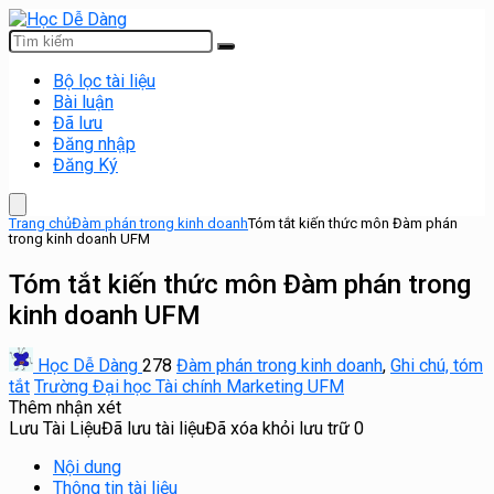
Bộ lọc tài liệu
Bài luận
Đã lưu
Đăng nhập
Đăng Ký
Trang chủ
Đàm phán trong kinh doanh
Tóm tắt kiến thức môn Đàm phán
trong kinh doanh UFM
Tóm tắt kiến thức môn Đàm phán trong
kinh doanh UFM
Học Dễ Dàng
278
Đàm phán trong kinh doanh
,
Ghi chú, tóm
tắt
Trường Đại học Tài chính Marketing UFM
Thêm nhận xét
Lưu Tài Liệu
Đã lưu tài liệu
Đã xóa khỏi lưu trữ
0
Nội dung
Thông tin tài liệu