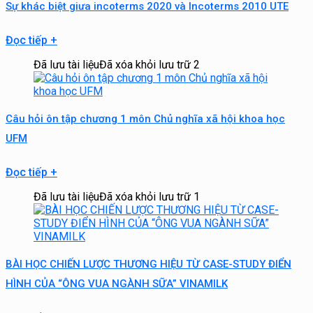
Sự khác biệt giưa incoterms 2020 và Incoterms 2010 UTE
Đọc tiếp
+
Đã lưu tài liệu
Đã xóa khỏi lưu trữ
2
Câu hỏi ôn tập chương 1 môn Chủ nghĩa xã hội khoa học
UFM
Đọc tiếp
+
Đã lưu tài liệu
Đã xóa khỏi lưu trữ
1
BÀI HỌC CHIẾN LƯỢC THƯƠNG HIỆU TỪ CASE-STUDY ĐIỂN
HÌNH CỦA “ÔNG VUA NGÀNH SỮA” VINAMILK