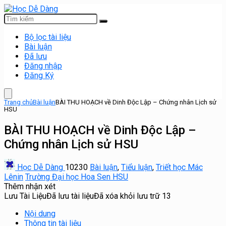
Bộ lọc tài liệu
Bài luận
Đã lưu
Đăng nhập
Đăng Ký
Trang chủ
Bài luận
BÀI THU HOẠCH về Dinh Độc Lập – Chứng nhân Lịch sử
HSU
BÀI THU HOẠCH về Dinh Độc Lập –
Chứng nhân Lịch sử HSU
Học Dễ Dàng
10230
Bài luận
,
Tiểu luận
,
Triết học Mác
Lênin
Trường Đại học Hoa Sen HSU
Thêm nhận xét
Lưu Tài Liệu
Đã lưu tài liệu
Đã xóa khỏi lưu trữ
13
Nội dung
Thông tin tài liệu