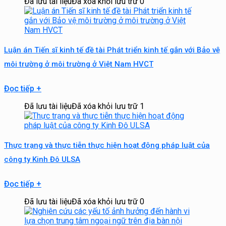
Đã lưu tài liệu
Đã xóa khỏi lưu trữ
0
Luận án Tiến sĩ kinh tế đề tài Phát triển kinh tế gắn với Bảo vệ
môi trường ở môi trường ở Việt Nam HVCT
Đọc tiếp
+
Đã lưu tài liệu
Đã xóa khỏi lưu trữ
1
Thực trạng và thực tiễn thực hiện hoạt động pháp luật của
công ty Kinh Đô ULSA
Đọc tiếp
+
Đã lưu tài liệu
Đã xóa khỏi lưu trữ
0