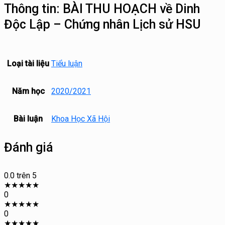
Thông tin:
BÀI THU HOẠCH về Dinh
Độc Lập – Chứng nhân Lịch sử HSU
Loại tài liệu
Tiểu luận
Năm học
2020/2021
Bài luận
Khoa Học Xã Hội
Đánh giá
0.0
trên 5
★
★
★
★
★
0
★
★
★
★
★
0
★
★
★
★
★