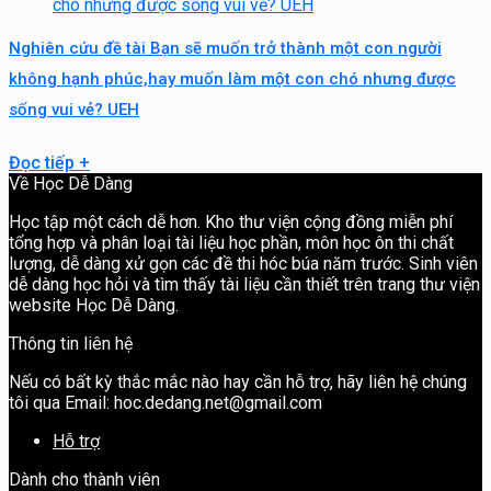
Nghiên cứu đề tài Bạn sẽ muốn trở thành một con người
không hạnh phúc,hay muốn làm một con chó nhưng được
sống vui vẻ? UEH
Đọc tiếp
+
Về Học Dễ Dàng
Học tập một cách dễ hơn. Kho thư viện cộng đồng miễn phí
tổng hợp và phân loại tài liệu học phần, môn học ôn thi chất
lượng, dễ dàng xử gọn các đề thi hóc búa năm trước. Sinh viên
dễ dàng học hỏi và tìm thấy tài liệu cần thiết trên trang thư viện
website Học Dễ Dàng.
Thông tin liên hệ
Nếu có bất kỳ thắc mắc nào hay cần hỗ trợ, hãy liên hệ chúng
tôi qua Email: hoc.dedang.net@gmail.com
Hỗ trợ
Dành cho thành viên