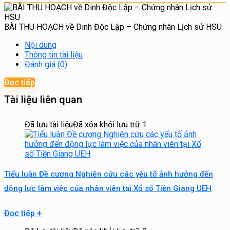
BÀI THU HOẠCH về Dinh Độc Lập – Chứng nhân Lịch sử HSU
Nội dung
Thông tin tài liệu
Đánh giá (0)
Đọc tiếp
Tài liệu liên quan
Đã lưu tài liệu
Đã xóa khỏi lưu trữ
1
Tiểu luận Đề cương Nghiên cứu các yếu tố ảnh hưởng đến
động lực làm việc của nhân viên tại Xổ số Tiền Giang UEH
Đọc tiếp
+