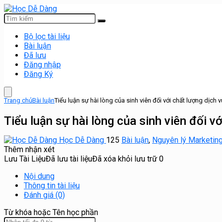
Bộ lọc tài liệu
Bài luận
Đã lưu
Đăng nhập
Đăng Ký
Trang chủ
Bài luận
Tiểu luận sự hài lòng của sinh viên đối với chất lượng dịch
Tiểu luận sự hài lòng của sinh viên đối 
Học Dễ Dàng
125
Bài luận
,
Nguyên lý Marketin
Thêm nhận xét
Lưu Tài Liệu
Đã lưu tài liệu
Đã xóa khỏi lưu trữ
0
Nội dung
Thông tin tài liệu
Đánh giá (0)
Từ khóa hoặc Tên học phần