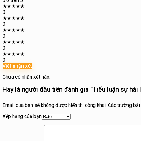
0.0
trên 5
★
★
★
★
★
0
★
★
★
★
★
0
★
★
★
★
★
0
★
★
★
★
★
0
★
★
★
★
★
0
Viết nhận xét
Chưa có nhận xét nào.
Hãy là người đầu tiên đánh giá “Tiểu luận sự hài
Email của bạn sẽ không được hiển thị công khai.
Các trường bắ
Xếp hạng của bạn