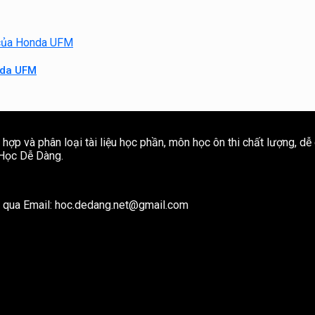
nda UFM
ợp và phân loại tài liệu học phần, môn học ôn thi chất lượng, dễ
e Học Dễ Dàng.
ôi qua Email: hoc.dedang.net@gmail.com