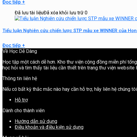
Đọc tiếp
+
Đã lưu tài liệu
Đã xóa khỏi lưu trữ
0
Tiểu luận Nghiên cứu chiến lược STP mẫu xe WINNER của Ho
Đọc tiếp
+
Về Học Dễ Dàng
Học tập một cách dễ hơn. Kho thư viện cộng đồng miễn phí tổng h
học hỏi và tìm thấy tài liệu cần thiết trên trang thư viện websit
Thông tin liên hệ
Nếu có bất kỳ thắc mắc nào hay cần hỗ trợ, hãy liên hệ chúng t
Hỗ trợ
Dành cho thành viên
Hướng dẫn sử dụng
Điều khoản và điều kiện sử dụng