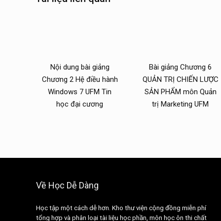
Nội dung bài giảng
Bài giảng Chương 6
Chương 2 Hệ điều hành
QUẢN TRỊ CHIẾN LƯỢC
Windows 7 UFM Tin
SẢN PHẨM môn Quản
học đại cương
trị Marketing UFM
Về Học Dễ Dàng
Học tập một cách dễ hơn. Kho thư viện cộng đồng miễn phí
tổng hợp và phân loại tài liệu học phần, môn học ôn thi chất