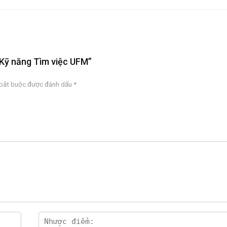
n Kỹ năng Tìm việc UFM”
 bắt buộc được đánh dấu
*