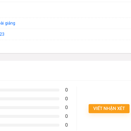
bài giảng
23
0
0
0
VIẾT NHẬN XÉT
0
0