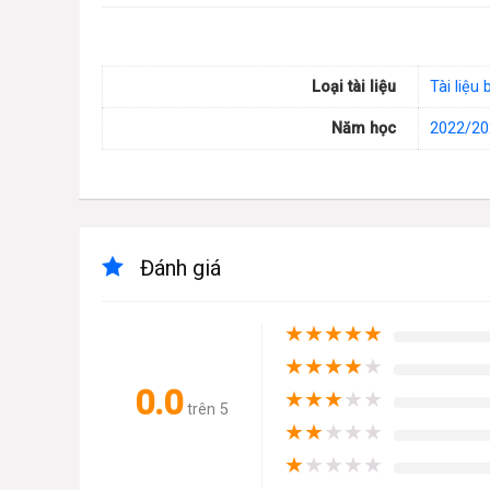
Loại tài liệu
Tài liệu 
Năm học
2022/20
Đánh giá
★
★
★
★
★
★
★
★
★
★
0.0
★
★
★
★
★
trên 5
★
★
★
★
★
★
★
★
★
★