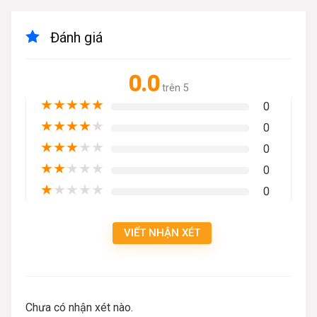
Đánh giá
0.0
trên 5
★
★
★
★
★
0
★
★
★
★
★
0
★
★
★
★
★
0
★
★
★
★
★
0
★
★
★
★
★
0
VIẾT NHẬN XÉT
Chưa có nhận xét nào.