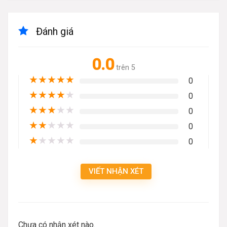
Đánh giá
0.0
trên 5
★
★
★
★
★
0
★
★
★
★
★
0
★
★
★
★
★
0
★
★
★
★
★
0
★
★
★
★
★
0
VIẾT NHẬN XÉT
Chưa có nhận xét nào.