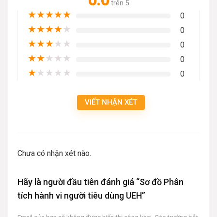
0.0
trên 5
★
★
★
★
★
0
★
★
★
★
★
0
★
★
★
★
★
0
★
★
★
★
★
0
★
★
★
★
★
0
VIẾT NHẬN XÉT
Chưa có nhận xét nào.
Hãy là người đầu tiên đánh giá “Sơ đồ Phân
tích hành vi người tiêu dùng UEH”