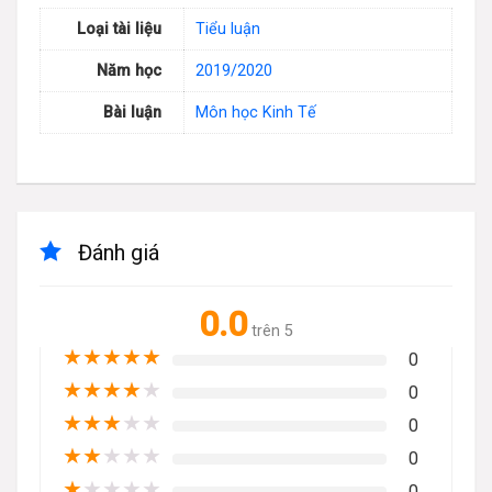
Loại tài liệu
Tiểu luận
Năm học
2019/2020
Bài luận
Môn học Kinh Tế
Đánh giá
0.0
trên 5
★
★
★
★
★
0
★
★
★
★
★
0
★
★
★
★
★
0
★
★
★
★
★
0
★
★
★
★
★
0