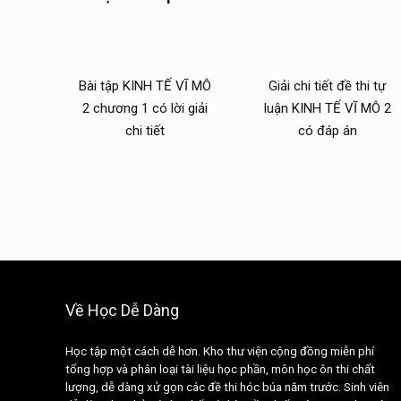
Bài tập KINH TẾ VĨ MÔ
Giải chi tiết đề thi tự
2 chương 1 có lời giải
luận KINH TẾ VĨ MÔ 2
chi tiết
có đáp án
Về Học Dễ Dàng
Học tập một cách dễ hơn. Kho thư viện cộng đồng miễn phí
tổng hợp và phân loại tài liệu học phần, môn học ôn thi chất
lượng, dễ dàng xử gọn các đề thi hóc búa năm trước. Sinh viên