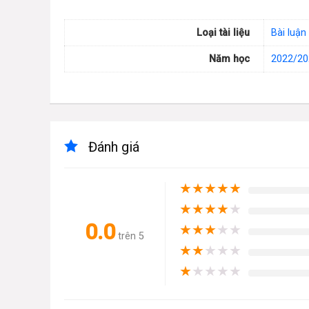
Loại tài liệu
Bài luận
Năm học
2022/20
Đánh giá
★
★
★
★
★
★
★
★
★
★
0.0
★
★
★
★
★
trên 5
★
★
★
★
★
★
★
★
★
★