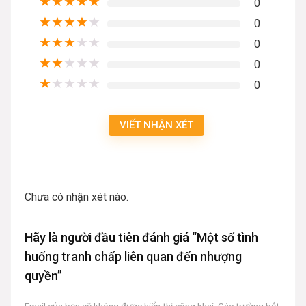
★
★
★
★
★
0
★
★
★
★
★
0
★
★
★
★
★
0
★
★
★
★
★
0
★
★
★
★
★
0
VIẾT NHẬN XÉT
Chưa có nhận xét nào.
Hãy là người đầu tiên đánh giá “Một số tình
huống tranh chấp liên quan đến nhượng
quyền”