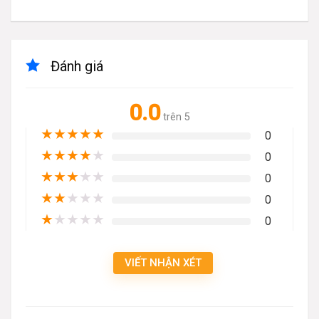
Đánh giá
0.0
trên 5
★
★
★
★
★
0
★
★
★
★
★
0
★
★
★
★
★
0
★
★
★
★
★
0
★
★
★
★
★
0
VIẾT NHẬN XÉT