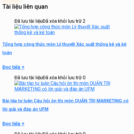
Tài liệu liên quan
Đã lưu tài liệu
Đã xóa khỏi lưu trữ
2
Tổng hợp công thức môn Lý thuyết Xác suất thống kê và kê
toán
Đọc tiếp
+
Đã lưu tài liệu
Đã xóa khỏi lưu trữ
0
Bài tập tự luận Câu hỏi ôn thi môn QUẢN TRỊ MARKETING có
lời giải và đáp án UFM
Đọc tiếp
+