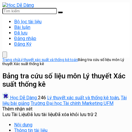
Bộ lọc tài liệu
Bài luận
Đã lưu
Đăng nhập
Đăng Ký
Trang chủ
Lý thuyết xác suất và thống kê toán
Bảng tra cứu số liệu môn Lý
thuyết Xác suất thống kê
Bảng tra cứu số liệu môn Lý thuyết Xác
suất thống kê
Học Dễ Dàng
246
Lý thuyết xác suất và thống kê toán
,
Tài
liệu bài giảng
Trường Đại học Tài chính Marketing UFM
Thêm nhận xét
Lưu Tài Liệu
Đã lưu tài liệu
Đã xóa khỏi lưu trữ
2
Nội dung
Thông tin tài liệu