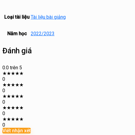
Loại tài liệu
Tài liệu bài giảng
Năm học
2022/2023
Đánh giá
0.0
trên 5
★
★
★
★
★
0
★
★
★
★
★
0
★
★
★
★
★
0
★
★
★
★
★
0
★
★
★
★
★
0
Viết nhận xét