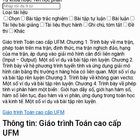
Loại tài liệu
Chọn
Bài tập trắc nghiệm
Bài tập tự luận
Bài luận
Tài liệu bài giảng
Tài liệu thực hành
Ghi chú, tóm tắt
Đề
thi
Khác
Giáo trình Toán cao cấp UFM. Chương 1. Trình bày về ma trận,
phép toán trên ma trận, định thức, ma trận nghịch đảo, hạng
của ma trận, áp dụng vào giải mô hình cân đối liên ngành
(Input – Output). Một số ví dụ và bài tập rèn luyện. Chương 2.
Trình bày về hệ phương trình tuyến tính và ứng dụng giải mô
hình cân bằng thị trường n hàng hóa có liên quan. Một số ví dụ
và bài tập rèn luyện Chương 3. Trình bày về không gian vectơ;
Một số ví dụ và bài tập rèn luyện. Chương 4. Trình bày về phép
tính vi phân hàm một biến : Giới hạn dãy số, giới hạn hàm số,
hàm số liên tục, đạo hàm và vi phân, ứng dụng trong toán học
và kinh tế. Một số ví dụ và bài tập rèn luyện.
Giáo trình Toán cao cấp UFM
Thông tin:
Giáo trình Toán cao cấp
UFM