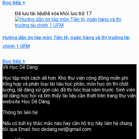
Đọc tiếp
+
Đã lưu tài liệu
Đã xóa khỏi lưu trữ
17
Hướng dẫn ôn tập môn Tiền tệ, ngân hàng và thị trường tài
chính 1 UFM
Đọc tiếp
+
Về Học Dễ Dàng
Học tập một cách dễ hơn. Kho thư viện cộng đồng miễn phí
tổng hợp và phân loại tài liệu học phần, môn học ôn thi chất
lượng, dễ dàng xử gọn các đề thi hóc búa năm trước. Sinh viên
dễ dàng học hỏi và tìm thấy tài liệu cần thiết trên trang thư viện
website Học Dễ Dàng.
Thông tin liên hệ
Nếu có bất kỳ thắc mắc nào hay cần hỗ trợ, hãy liên hệ chúng
tôi qua Email: hoc.dedang.net@gmail.com