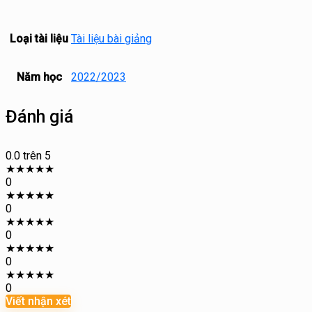
Loại tài liệu
Tài liệu bài giảng
Năm học
2022/2023
Đánh giá
0.0
trên 5
★
★
★
★
★
0
★
★
★
★
★
0
★
★
★
★
★
0
★
★
★
★
★
0
★
★
★
★
★
0
Viết nhận xét