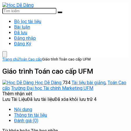
Bộ lọc tài liệu
Bài luận
Đã lưu
Đăng nhập
Đăng Ký
Trang chủ
Toán Cao cấp
Giáo trình Toán cao cấp UFM
Giáo trình Toán cao cấp UFM
Học Dễ Dàng
734
Tài liệu bài giảng
,
Toán Cao
cấp
Trường Đại học Tài chính Marketing UFM
Thêm nhận xét
Lưu Tài Liệu
Đã lưu tài liệu
Đã xóa khỏi lưu trữ
4
Nội dung
Thông tin tài liệu
Đánh giá (0)
Từ khóa hoặc Tên học phần