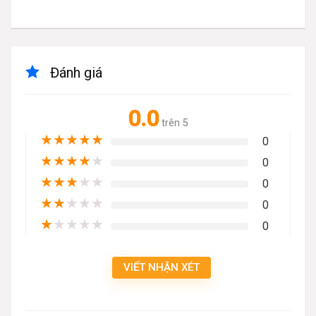
Đánh giá
0.0
trên 5
★
★
★
★
★
0
★
★
★
★
★
0
★
★
★
★
★
0
★
★
★
★
★
0
★
★
★
★
★
0
VIẾT NHẬN XÉT