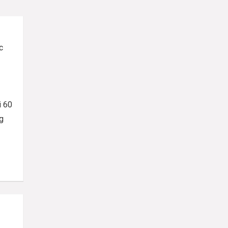
c
i 60
g