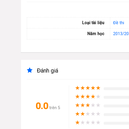
Loại tài liệu
Đề thi
Năm học
2013/20
Đánh giá
★
★
★
★
★
★
★
★
★
★
0.0
★
★
★
★
★
trên 5
★
★
★
★
★
★
★
★
★
★