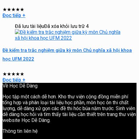
★
★
★
★
★
Đọc tiếp
+
Đã lưu tài liệu
Đã xóa khỏi lưu trữ
4
Đề kiểm tra trắc nghiệm giữa kỳ môn Chủ nghĩa xã hội khoa
học UFM 2022
★
★
★
★
★
Đọc tiếp
+
Về Học Dễ Dàng
Học tập một cách dễ hơn. Kho thư viện cộng đồng miễn phí
tổng hợp và phân loại tài liệu học phần, môn học ôn thi chất
lượng, dễ dàng xử gọn các đề thi hóc búa năm trước. Sinh viên
dễ dàng học hỏi và tìm thấy tài liệu cần thiết trên trang thư viện
website Học Dễ Dàng.
Thông tin liên hệ