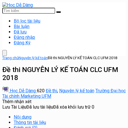
Bộ lọc tài liệu
Bài luận
Đã lưu
Đăng nhập
Đăng Ký
Trang chủ
Nguyên lý kế toán
Đề thi NGUYÊN LÝ KẾ TOÁN CLC UFM 2018
Đề thi NGUYÊN LÝ KẾ TOÁN CLC UFM
2018
Học Dễ Dàng
620
Đề thi
,
Nguyên lý kế toán
Trường Đại học
Tài chính Marketing UFM
Thêm nhận xét
Lưu Tài Liệu
Đã lưu tài liệu
Đã xóa khỏi lưu trữ
0
Nội dung
Thông tin tài liệu
Đánh giá (0)