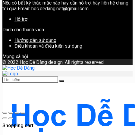
Nếu có bất kỳ thắc mắc nào hay cần hỗ trợ, hãy liên hệ chúng
tôi qua Email: hoc.dedang.net@gmail.com
Hỗ trợ
Dành cho thành viên
Hướng dẫn sử dụng
Điều khoản và điều kiện sử dụng
Mạng xã hội
©
2022 Học Dễ Dàng design. All rights reserved.
Shopping cart