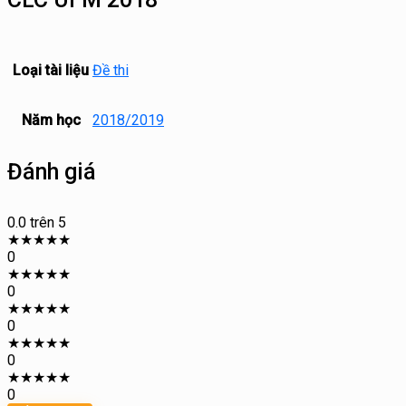
Loại tài liệu
Đề thi
Năm học
2018/2019
Đánh giá
0.0
trên 5
★
★
★
★
★
0
★
★
★
★
★
0
★
★
★
★
★
0
★
★
★
★
★
0
★
★
★
★
★
0