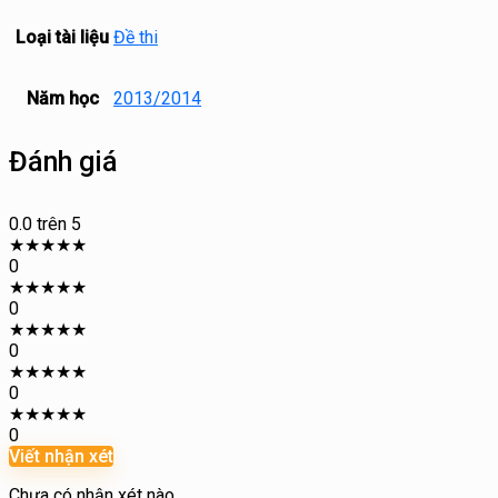
Loại tài liệu
Đề thi
Năm học
2013/2014
Đánh giá
0.0
trên 5
★
★
★
★
★
0
★
★
★
★
★
0
★
★
★
★
★
0
★
★
★
★
★
0
★
★
★
★
★
0
Viết nhận xét
Chưa có nhận xét nào.