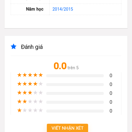
Năm học
2014/2015
Đánh giá
0.0
trên 5
★
★
★
★
★
0
★
★
★
★
★
0
★
★
★
★
★
0
★
★
★
★
★
0
★
★
★
★
★
0
VIẾT NHẬN XÉT