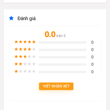
Đánh giá
0.0
trên 5
★
★
★
★
★
0
★
★
★
★
★
0
★
★
★
★
★
0
★
★
★
★
★
0
★
★
★
★
★
0
VIẾT NHẬN XÉT