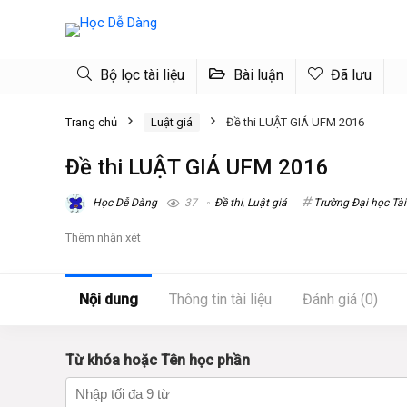
Bộ lọc tài liệu
Bài luận
Đã lưu
Trang chủ
Luật giá
Đề thi LUẬT GIÁ UFM 2016
Đề thi LUẬT GIÁ UFM 2016
Học Dễ Dàng
37
Đề thi
,
Luật giá
Trường Đại học Tà
Thêm nhận xét
Nội dung
Thông tin tài liệu
Đánh giá (0)
Từ khóa hoặc Tên học phần