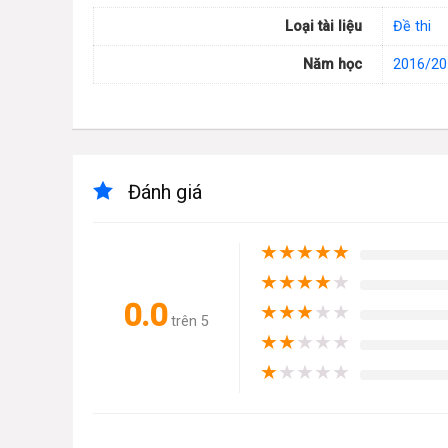
Loại tài liệu
Đề thi
Năm học
2016/20
Đánh giá
★
★
★
★
★
★
★
★
★
★
0.0
★
★
★
★
★
trên 5
★
★
★
★
★
★
★
★
★
★