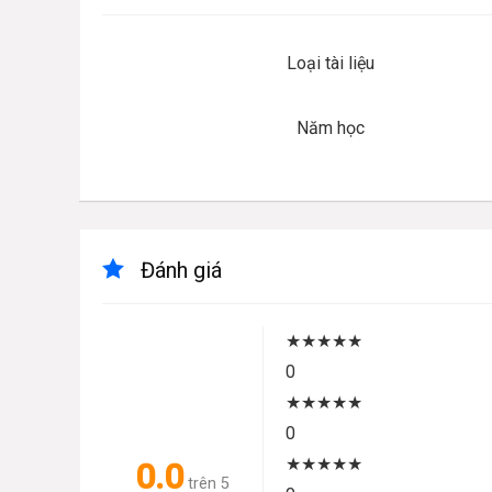
Loại tài liệu
Năm học
Đánh giá
★
★
★
★
★
0
★
★
★
★
★
0
★
★
★
★
★
0.0
trên 5