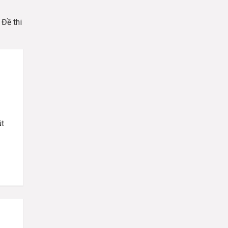
Đề thi
út