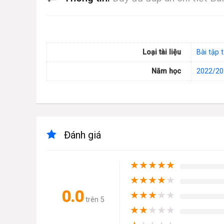
Loại tài liệu
Bài tập 
Năm học
2022/20
Đánh giá
★
★
★
★
★
★
★
★
★
★
0.0
★
★
★
★
★
trên 5
★
★
★
★
★