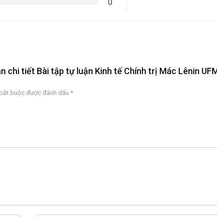
0
n chi tiết Bài tập tự luận Kinh tế Chính trị Mác Lênin UF
 bắt buộc được đánh dấu
*