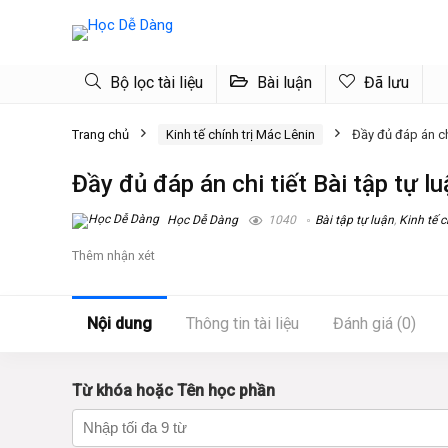
Bộ lọc tài liệu
Bài luận
Đã lưu
Trang chủ
Kinh tế chính trị Mác Lênin
Đầy đủ đáp án chi
Đầy đủ đáp án chi tiết Bài tập tự l
Học Dễ Dàng
1040
Bài tập tự luận
,
Kinh tế c
Thêm nhận xét
Nội dung
Thông tin tài liệu
Đánh giá (0)
Từ khóa hoặc Tên học phần