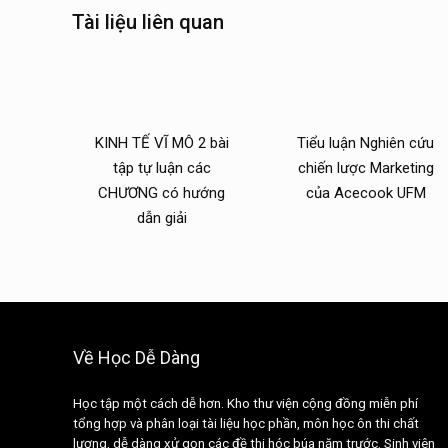
Tài liệu liên quan
KINH TẾ VĨ MÔ 2 bài
Tiểu luận Nghiên cứu
tập tự luận các
chiến lược Marketing
CHƯƠNG có hướng
của Acecook UFM
dẫn giải
Về Học Dễ Dàng
Học tập một cách dễ hơn. Kho thư viện cộng đồng miễn phí
tổng hợp và phân loại tài liệu học phần, môn học ôn thi chất
lượng, dễ dàng xử gọn các đề thi hóc búa năm trước. Sinh viên