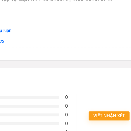
tự luận
23
0
0
0
VIẾT NHẬN XÉT
0