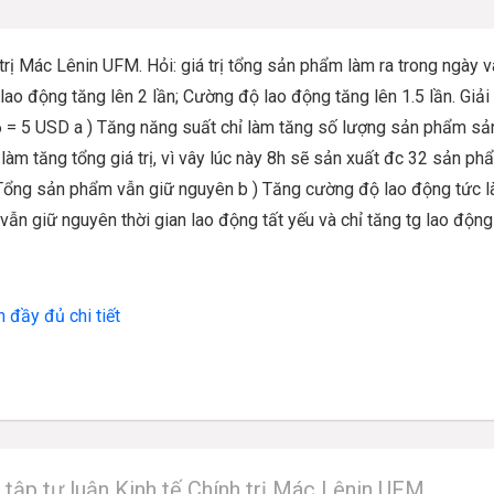
 trị Mác Lênin UFM. Hỏi: giá trị tổng sản phẩm làm ra trong ngày v
 lao động tăng lên 2 lần; Cường độ lao động tăng lên 1.5 lần. Giải
 = 5 USD a ) Tăng năng suất chỉ làm tăng số lượng sản phẩm sả
 làm tăng tổng giá trị, vì vây lúc này 8h sẽ sản xuất đc 32 sản ph
 Tổng sản phẩm vẫn giữ nguyên b ) Tăng cường độ lao động tức l
vẫn giữ nguyên thời gian lao động tất yếu và chỉ tăng tg lao động
n đầy đủ chi tiết
i tập tự luận Kinh tế Chính trị Mác Lênin UFM