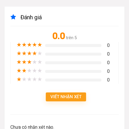
Đánh giá
0.0
trên 5
★
★
★
★
★
0
★
★
★
★
★
0
★
★
★
★
★
0
★
★
★
★
★
0
★
★
★
★
★
0
VIẾT NHẬN XÉT
Chưa có nhận xét nào.