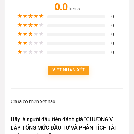
0.0
trên 5
★
★
★
★
★
0
★
★
★
★
★
0
★
★
★
★
★
0
★
★
★
★
★
0
★
★
★
★
★
0
VIẾT NHẬN XÉT
Chưa có nhận xét nào.
Hãy là người đầu tiên đánh giá “CHƯƠNG V
LẬP TỔNG MỨC ĐẦU TƯ VÀ PHÂN TÍCH TÀI