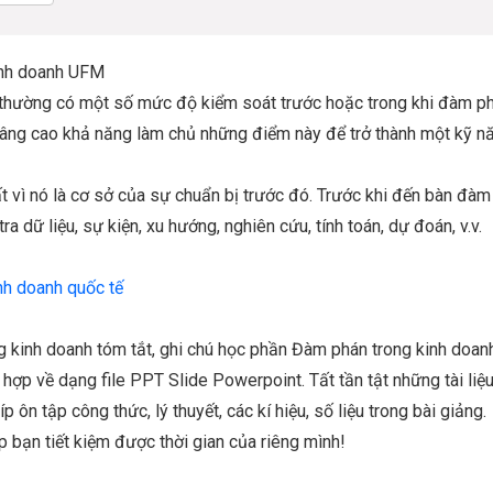
inh doanh UFM
ày thường có một số mức độ kiểm soát trước hoặc trong khi đàm ph
 nâng cao khả năng làm chủ những điểm này để trở thành một kỹ n
ất vì nó là cơ sở của sự chuẩn bị trước đó. Trước khi đến bàn đàm
 dữ liệu, sự kiện, xu hướng, nghiên cứu, tính toán, dự đoán, v.v.
nh doanh quốc tế
 kinh doanh tóm tắt, ghi chú học phần Đàm phán trong kinh doan
ợp về dạng file PPT Slide Powerpoint. Tất tần tật những tài liệ
p ôn tập công thức, lý thuyết, các kí hiệu, số liệu trong bài giảng.
p bạn tiết kiệm được thời gian của riêng mình!