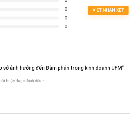
0
0
VIẾT NHẬN XÉT
0
0
 cơ sở ảnh hưởng đến Đàm phán trong kinh doanh UFM”
 bắt buộc được đánh dấu
*