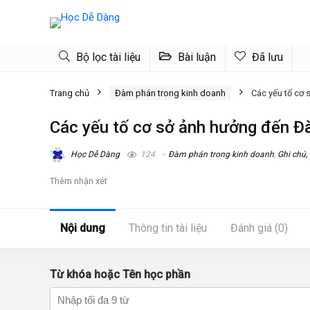
Bộ lọc tài liệu
Bài luận
Đã lưu
Trang chủ
Đàm phán trong kinh doanh
Các yếu tố cơ
Các yếu tố cơ sở ảnh hưởng đến Đ
Học Dễ Dàng
124
Đàm phán trong kinh doanh
,
Ghi chú,
Thêm nhận xét
Nội dung
Thông tin tài liệu
Đánh giá (0)
Từ khóa hoặc Tên học phần