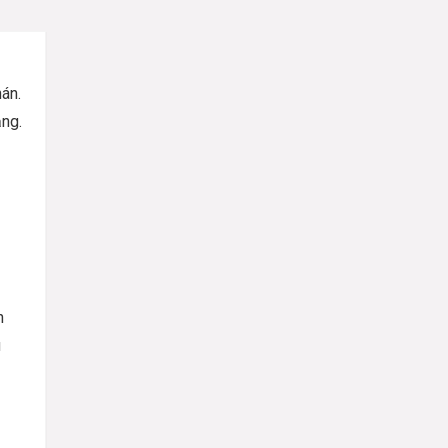
án.
ăng.
h
u