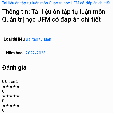
Tài liệu ôn tập tự luận môn Quản trị học UFM có đáp án chi tiết
Thông tin:
Tài liệu ôn tập tự luận môn
Quản trị học UFM có đáp án chi tiết
Loại tài liệu
Bài tập tự luận
Năm học
2022/2023
Đánh giá
0.0
trên 5
★
★
★
★
★
0
★
★
★
★
★
0
★
★
★
★
★
0