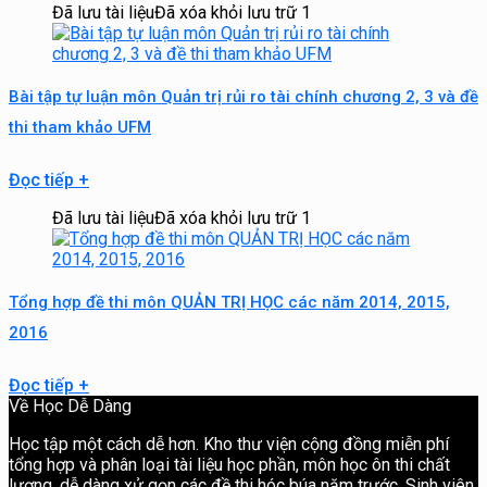
Đã lưu tài liệu
Đã xóa khỏi lưu trữ
1
Bài tập tự luận môn Quản trị rủi ro tài chính chương 2, 3 và đề
thi tham khảo UFM
Đọc tiếp
+
Đã lưu tài liệu
Đã xóa khỏi lưu trữ
1
Tổng hợp đề thi môn QUẢN TRỊ HỌC các năm 2014, 2015,
2016
Đọc tiếp
+
Về Học Dễ Dàng
Học tập một cách dễ hơn. Kho thư viện cộng đồng miễn phí
tổng hợp và phân loại tài liệu học phần, môn học ôn thi chất
lượng, dễ dàng xử gọn các đề thi hóc búa năm trước. Sinh viên