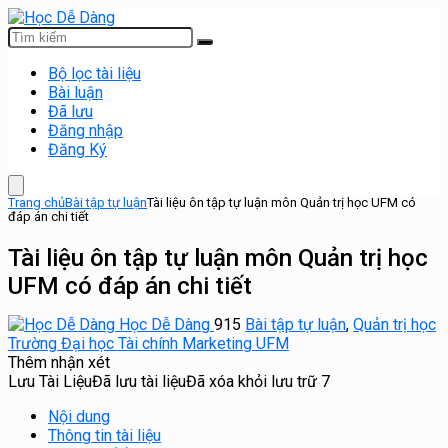
Bộ lọc tài liệu
Bài luận
Đã lưu
Đăng nhập
Đăng Ký
Trang chủ
Bài tập tự luận
Tài liệu ôn tập tự luận môn Quản trị học UFM có
đáp án chi tiết
Tài liệu ôn tập tự luận môn Quản trị học
UFM có đáp án chi tiết
Học Dễ Dàng
915
Bài tập tự luận
,
Quản trị học
Trường Đại học Tài chính Marketing UFM
Thêm nhận xét
Lưu Tài Liệu
Đã lưu tài liệu
Đã xóa khỏi lưu trữ
7
Nội dung
Thông tin tài liệu