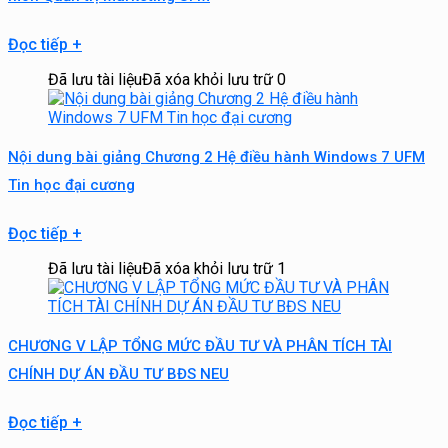
Đọc tiếp
+
Đã lưu tài liệu
Đã xóa khỏi lưu trữ
0
Nội dung bài giảng Chương 2 Hệ điều hành Windows 7 UFM
Tin học đại cương
Đọc tiếp
+
Đã lưu tài liệu
Đã xóa khỏi lưu trữ
1
CHƯƠNG V LẬP TỔNG MỨC ĐẦU TƯ VÀ PHÂN TÍCH TÀI
CHÍNH DỰ ÁN ĐẦU TƯ BĐS NEU
Đọc tiếp
+