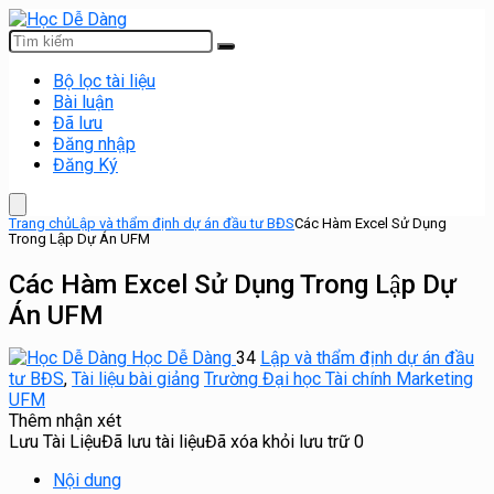
Bộ lọc tài liệu
Bài luận
Đã lưu
Đăng nhập
Đăng Ký
Trang chủ
Lập và thẩm định dự án đầu tư BĐS
Các Hàm Excel Sử Dụng
Trong Lập Dự Án UFM
Các Hàm Excel Sử Dụng Trong Lập Dự
Án UFM
Học Dễ Dàng
34
Lập và thẩm định dự án đầu
tư BĐS
,
Tài liệu bài giảng
Trường Đại học Tài chính Marketing
UFM
Thêm nhận xét
Lưu Tài Liệu
Đã lưu tài liệu
Đã xóa khỏi lưu trữ
0
Nội dung