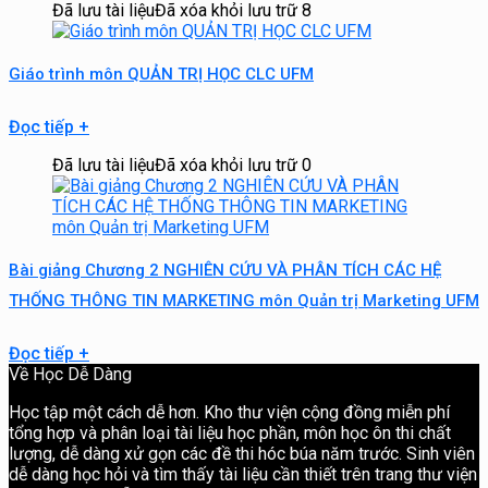
Đã lưu tài liệu
Đã xóa khỏi lưu trữ
8
Giáo trình môn QUẢN TRỊ HỌC CLC UFM
Đọc tiếp
+
Đã lưu tài liệu
Đã xóa khỏi lưu trữ
0
Bài giảng Chương 2 NGHIÊN CỨU VÀ PHÂN TÍCH CÁC HỆ
THỐNG THÔNG TIN MARKETING môn Quản trị Marketing UFM
Đọc tiếp
+
Về Học Dễ Dàng
Học tập một cách dễ hơn. Kho thư viện cộng đồng miễn phí
tổng hợp và phân loại tài liệu học phần, môn học ôn thi chất
lượng, dễ dàng xử gọn các đề thi hóc búa năm trước. Sinh viên
dễ dàng học hỏi và tìm thấy tài liệu cần thiết trên trang thư viện