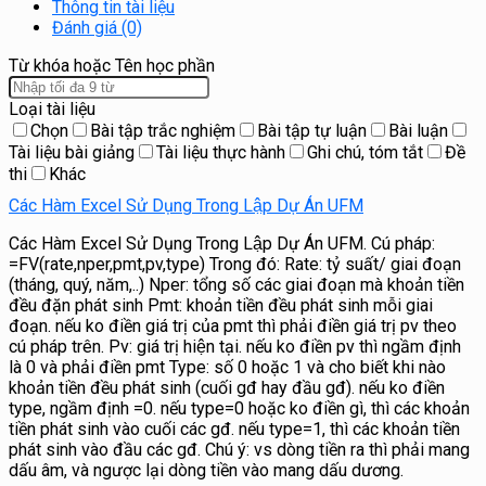
Thông tin tài liệu
Đánh giá (0)
Từ khóa hoặc Tên học phần
Loại tài liệu
Chọn
Bài tập trắc nghiệm
Bài tập tự luận
Bài luận
Tài liệu bài giảng
Tài liệu thực hành
Ghi chú, tóm tắt
Đề
thi
Khác
Các Hàm Excel Sử Dụng Trong Lập Dự Án UFM
Các Hàm Excel Sử Dụng Trong Lập Dự Án UFM. Cú pháp:
=FV(rate,nper,pmt,pv,type) Trong đó: Rate: tỷ suất/ giai đoạn
(tháng, quý, năm,..) Nper: tổng số các giai đoạn mà khoản tiền
đều đặn phát sinh Pmt: khoản tiền đều phát sinh mỗi giai
đoạn. nếu ko điền giá trị của pmt thì phải điền giá trị pv theo
cú pháp trên. Pv: giá trị hiện tại. nếu ko điền pv thì ngầm định
là 0 và phải điền pmt Type: số 0 hoặc 1 và cho biết khi nào
khoản tiền đều phát sinh (cuối gđ hay đầu gđ). nếu ko điền
type, ngầm định =0. nếu type=0 hoặc ko điền gì, thì các khoản
tiền phát sinh vào cuối các gđ. nếu type=1, thì các khoản tiền
phát sinh vào đầu các gđ. Chú ý: vs dòng tiền ra thì phải mang
dấu âm, và ngược lại dòng tiền vào mang dấu dương.