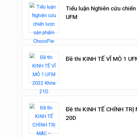
Tiểu luận Nghiên cứu chiế
xếp
UFM
hạng
trung
bình
Đề thi KINH TẾ VĨ MÔ 1 U
Đề thi KINH TẾ CHÍNH TRỊ
20D