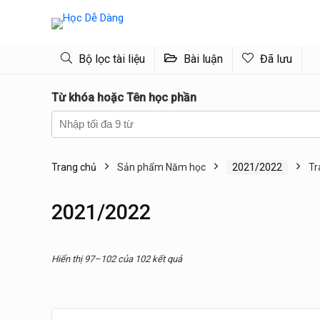
Bộ lọc tài liệu
Bài luận
Đã lưu
Từ khóa hoặc Tên học phần
Trang chủ
Sản phẩm Năm học
2021/2022
Tr
2021/2022
Được
Hiển thị 97–102 của 102 kết quả
sắp
xếp
theo