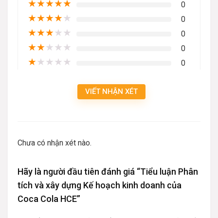
★
★
★
★
★
0
★
★
★
★
★
0
★
★
★
★
★
0
★
★
★
★
★
0
★
★
★
★
★
0
VIẾT NHẬN XÉT
Chưa có nhận xét nào.
Hãy là người đầu tiên đánh giá “Tiểu luận Phân
tích và xây dựng Kế hoạch kinh doanh của
Coca Cola HCE”