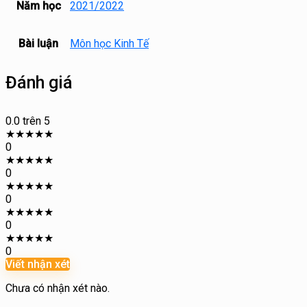
Năm học
2021/2022
Bài luận
Môn học Kinh Tế
Đánh giá
0.0
trên 5
★
★
★
★
★
0
★
★
★
★
★
0
★
★
★
★
★
0
★
★
★
★
★
0
★
★
★
★
★
0
Viết nhận xét
Chưa có nhận xét nào.