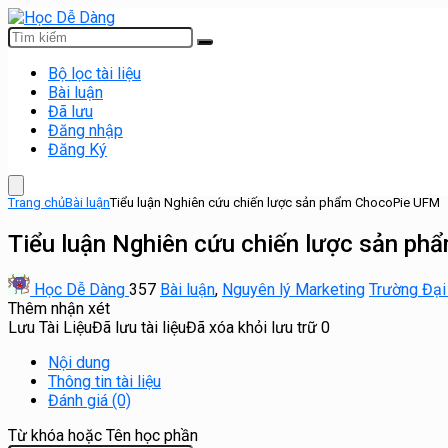
Bộ lọc tài liệu
Bài luận
Đã lưu
Đăng nhập
Đăng Ký
Trang chủ
Bài luận
Tiểu luận Nghiên cứu chiến lược sản phẩm ChocoPie UFM
Tiểu luận Nghiên cứu chiến lược sản p
Học Dễ Dàng
357
Bài luận
,
Nguyên lý Marketing
Trường Đại
Thêm nhận xét
Lưu Tài Liệu
Đã lưu tài liệu
Đã xóa khỏi lưu trữ
0
Nội dung
Thông tin tài liệu
Đánh giá (0)
Từ khóa hoặc Tên học phần