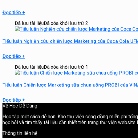
Đọc tiếp
+
Đã lưu tài liệu
Đã xóa khỏi lưu trữ
2
Tiểu luận Nghiên cứu chiến lược Marketing của Coca Cola UF
Đọc tiếp
+
Đã lưu tài liệu
Đã xóa khỏi lưu trữ
1
Tiểu luận Chiến lược Marketing sữa chua uống PROBI của VI
Đọc tiếp
+
Về Học Dễ Dàng
Học tập một cách dễ hơn. Kho thư viện cộng đồng miễn phí tổng h
học hỏi và tìm thấy tài liệu cần thiết trên trang thư viện websit
Thông tin liên hệ