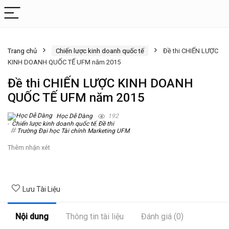
Trang chủ
Chiến lược kinh doanh quốc tế
Đề thi CHIẾN LƯỢC
KINH DOANH QUỐC TẾ UFM năm 2015
Đề thi CHIẾN LƯỢC KINH DOANH
QUỐC TẾ UFM năm 2015
Học Dễ Dàng
192
Chiến lược kinh doanh quốc tế
,
Đề thi
Trường Đại học Tài chính Marketing UFM
Thêm nhận xét
Lưu Tài Liệu
Nội dung
Thông tin tài liệu
Đánh giá (0)