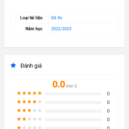
Loại tài liệu
Đề thi
Năm học
2022/2023
Đánh giá
0.0
trên 5
★
★
★
★
★
0
★
★
★
★
★
0
★
★
★
★
★
0
★
★
★
★
★
0
★
★
★
★
★
0