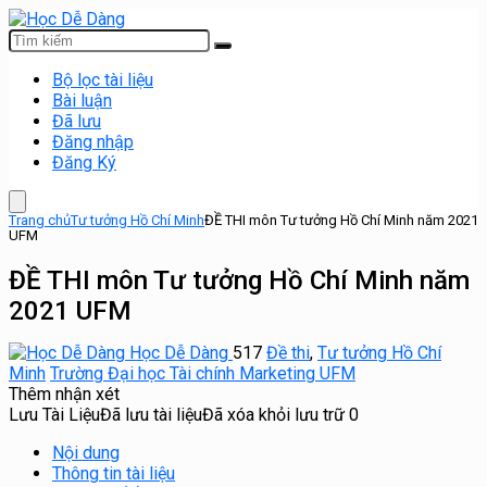
Bộ lọc tài liệu
Bài luận
Đã lưu
Đăng nhập
Đăng Ký
Trang chủ
Tư tưởng Hồ Chí Minh
ĐỀ THI môn Tư tưởng Hồ Chí Minh năm 2021
UFM
ĐỀ THI môn Tư tưởng Hồ Chí Minh năm
2021 UFM
Học Dễ Dàng
517
Đề thi
,
Tư tưởng Hồ Chí
Minh
Trường Đại học Tài chính Marketing UFM
Thêm nhận xét
Lưu Tài Liệu
Đã lưu tài liệu
Đã xóa khỏi lưu trữ
0
Nội dung
Thông tin tài liệu