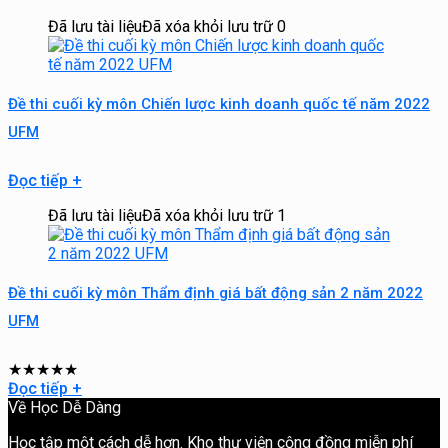
Đã lưu tài liệu
Đã xóa khỏi lưu trữ
0
Đề thi cuối kỳ môn Chiến lược kinh doanh quốc tế năm 2022
UFM
Đọc tiếp
+
Đã lưu tài liệu
Đã xóa khỏi lưu trữ
1
Đề thi cuối kỳ môn Thẩm định giá bất động sản 2 năm 2022
UFM
★
★
★
★
★
Đọc tiếp
+
Về Học Dễ Dàng
Học tập một cách dễ hơn. Kho thư viện cộng đồng miễn phí