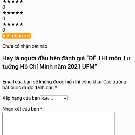
★
★
★
★
★
0
★
★
★
★
★
0
★
★
★
★
★
0
Viết nhận xét
Chưa có nhận xét nào.
Hãy là người đầu tiên đánh giá “ĐỀ THI môn Tư
tưởng Hồ Chí Minh năm 2021 UFM”
Email của bạn sẽ không được hiển thị công khai.
Các trường
bắt buộc được đánh dấu
*
Xếp hạng của bạn
Nhận xét của bạn
*