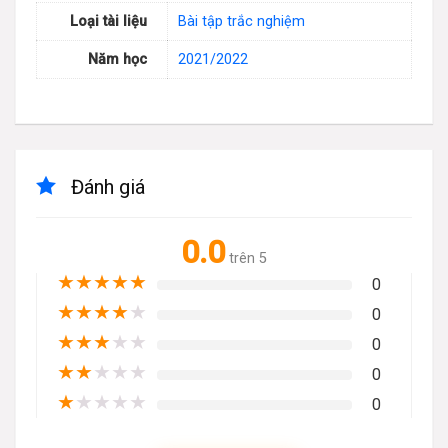
Loại tài liệu
Bài tập trắc nghiệm
Năm học
2021/2022
Đánh giá
0.0
trên 5
★
★
★
★
★
0
★
★
★
★
★
0
★
★
★
★
★
0
★
★
★
★
★
0
★
★
★
★
★
0