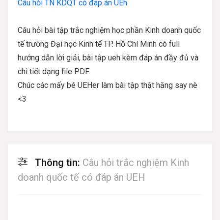
Câu hỏi TN KDQT có đáp án UEh
Câu hỏi bài tập trắc nghiệm học phần Kinh doanh quốc
tế trường Đại học Kinh tế TP. Hồ Chí Minh có full
hướng dẫn lời giải, bài tập ueh kèm đáp án đầy đủ và
chi tiết dạng file PDF.
Chúc các mấy bé UEHer làm bài tập thật hăng say nè
<3
Thông tin:
Câu hỏi trắc nghiệm Kinh
doanh quốc tế có đáp án UEH