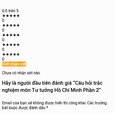
0.0
trên 5
★
★
★
★
★
0
★
★
★
★
★
0
★
★
★
★
★
0
★
★
★
★
★
0
★
★
★
★
★
0
Viết nhận xét
Chưa có nhận xét nào.
Hãy là người đầu tiên đánh giá “Câu hỏi trắc
nghiệm môn Tư tưởng Hồ Chí Minh Phần 2”
Email của bạn sẽ không được hiển thị công khai.
Các trường
bắt buộc được đánh dấu
*