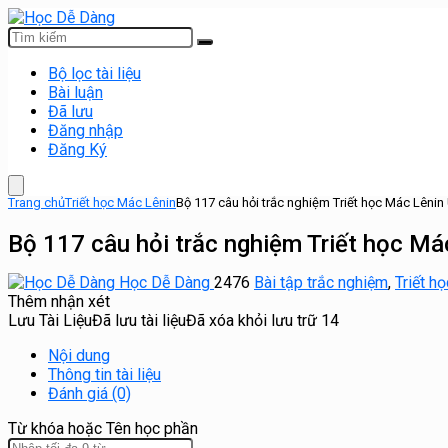
Bộ lọc tài liệu
Bài luận
Đã lưu
Đăng nhập
Đăng Ký
Trang chủ
Triết học Mác Lênin
Bộ 117 câu hỏi trắc nghiệm Triết học Mác Lêni
Bộ 117 câu hỏi trắc nghiệm Triết học M
Học Dễ Dàng
2476
Bài tập trắc nghiệm
,
Triết h
Thêm nhận xét
Lưu Tài Liệu
Đã lưu tài liệu
Đã xóa khỏi lưu trữ
14
Nội dung
Thông tin tài liệu
Đánh giá (0)
Từ khóa hoặc Tên học phần