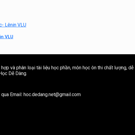
in VLU
ợp và phân loại tài liệu học phần, môn học ôn thi chất lượng, dễ
e Học Dễ Dàng.
ôi qua Email: hoc.dedang.net@gmail.com