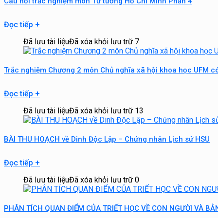
Câu hỏi trắc nghiệm môn Tư tưởng Hồ Chí Minh Phần 4
Đọc tiếp
+
Đã lưu tài liệu
Đã xóa khỏi lưu trữ
7
Trắc nghiệm Chương 2 môn Chủ nghĩa xã hội khoa học UFM c
Đọc tiếp
+
Đã lưu tài liệu
Đã xóa khỏi lưu trữ
13
BÀI THU HOẠCH về Dinh Độc Lập – Chứng nhân Lịch sử HSU
Đọc tiếp
+
Đã lưu tài liệu
Đã xóa khỏi lưu trữ
0
PHÂN TÍCH QUAN ĐIỂM CỦA TRIẾT HỌC VỀ CON NGƯỜI VÀ BẢN