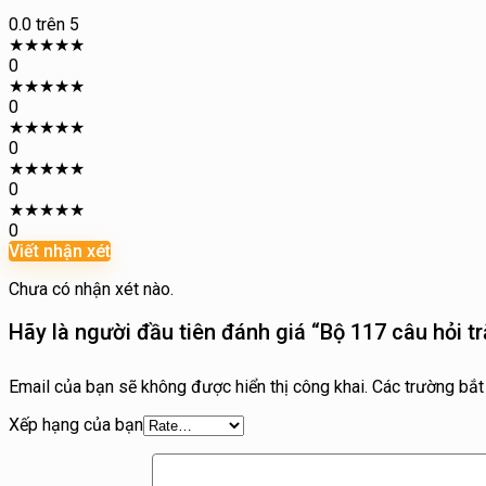
0.0
trên 5
★
★
★
★
★
0
★
★
★
★
★
0
★
★
★
★
★
0
★
★
★
★
★
0
★
★
★
★
★
0
Viết nhận xét
Chưa có nhận xét nào.
Hãy là người đầu tiên đánh giá “Bộ 117 câu hỏi 
Email của bạn sẽ không được hiển thị công khai.
Các trường bắ
Xếp hạng của bạn