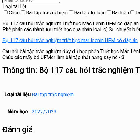
Loại tài liệu
Chọn
Bài tập trắc nghiệm
Bài tập tự luận
Bài luận
Tà
Bộ 117 câu hỏi trắc nghiệm Triết học Mác Lênin UFM có đáp án.
Phê phán các thành tựu triết học của nhân loại. c) Sự chuyển b
Bộ 117 câu hỏi trắc nghiệm triết học mar leenin UFM có đáp án
Câu hỏi bài tập trắc nghiệm đầy đủ học phần Triết học Mác Lênin
Chúc các mấy bé UFMer làm bài tập thật hăng say nè <3
Thông tin:
Bộ 117 câu hỏi trắc nghiệm 
Loại tài liệu
Bài tập trắc nghiệm
Năm học
2022/2023
Đánh giá