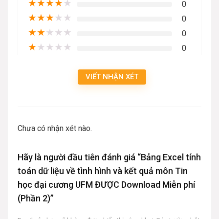
★
★
★
★
★
0
★
★
★
★
★
0
★
★
★
★
★
0
★
★
★
★
★
0
VIẾT NHẬN XÉT
Chưa có nhận xét nào.
Hãy là người đầu tiên đánh giá “Bảng Excel tính
toán dữ liệu về tình hình và kết quả môn Tin
học đại cương UFM ĐƯỢC Download Miễn phí
(Phần 2)”