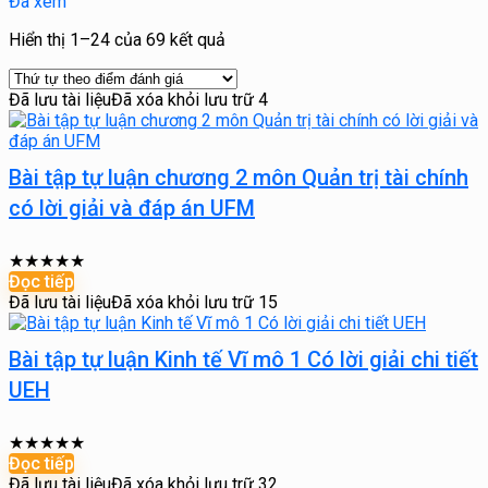
Đã xem
Được
Hiển thị 1–24 của 69 kết quả
sắp
xếp
Đã lưu tài liệu
Đã xóa khỏi lưu trữ
4
theo
xếp
hạng
trung
Bài tập tự luận chương 2 môn Quản trị tài chính
bình
có lời giải và đáp án UFM
★
★
★
★
★
Đọc tiếp
Đã lưu tài liệu
Đã xóa khỏi lưu trữ
15
Bài tập tự luận Kinh tế Vĩ mô 1 Có lời giải chi tiết
UEH
★
★
★
★
★
Đọc tiếp
Đã lưu tài liệu
Đã xóa khỏi lưu trữ
32