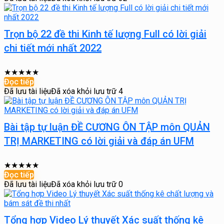
Trọn bộ 22 đề thi Kinh tế lượng Full có lời giải
chi tiết mới nhất 2022
★
★
★
★
★
Đọc tiếp
Đã lưu tài liệu
Đã xóa khỏi lưu trữ
4
Bài tập tự luận ĐỀ CƯƠNG ÔN TẬP môn QUẢN
TRỊ MARKETING có lời giải và đáp án UFM
★
★
★
★
★
Đọc tiếp
Đã lưu tài liệu
Đã xóa khỏi lưu trữ
0
Tổng hợp Video Lý thuyết Xác suất thống kê