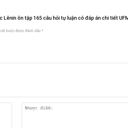
c Lênin ôn tập 165 câu hỏi tự luận có đáp án chi tiết UF
 bắt buộc được đánh dấu
*