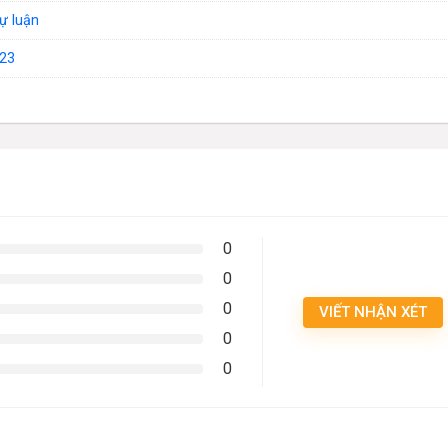
tự luận
23
0
0
0
VIẾT NHẬN XÉT
0
0