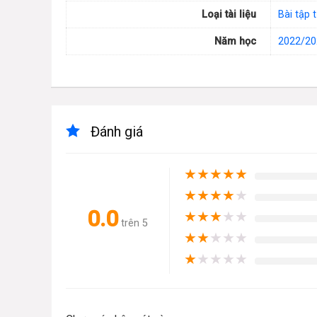
Loại tài liệu
Bài tập 
Năm học
2022/20
Đánh giá
★
★
★
★
★
★
★
★
★
★
0.0
★
★
★
★
★
trên 5
★
★
★
★
★
★
★
★
★
★