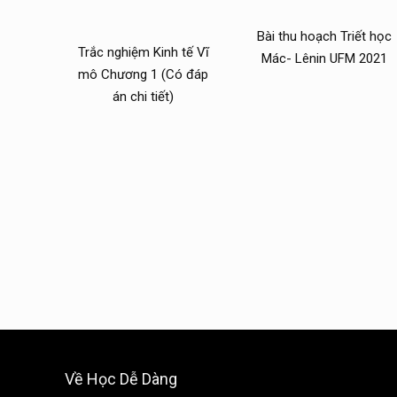
Bài thu hoạch Triết học
Trắc nghiệm Kinh tế Vĩ
Mác- Lênin UFM 2021
mô Chương 1 (Có đáp
án chi tiết)
Về Học Dễ Dàng