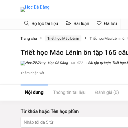
Bộ lọc tài liệu
Bài luận
Đã lưu
Trang chủ
Triết học Mác Lênin
Triết học Mác Lênin ôn 
Triết học Mác Lênin ôn tập 165 câu
Học Dễ Dàng
672
Bài tập tự luận
,
Triết học 
Thêm nhận xét
Nội dung
Thông tin tài liệu
Đánh giá (0)
Từ khóa hoặc Tên học phần